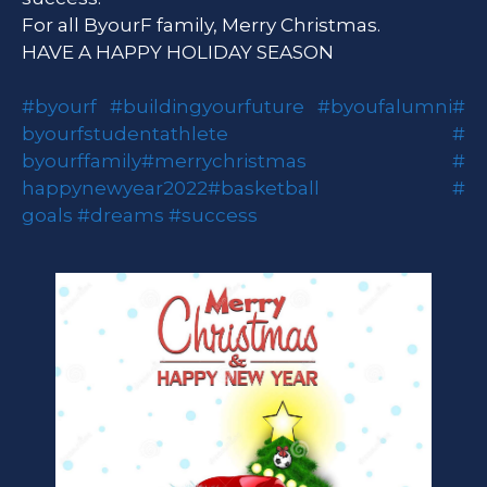
For all ByourF family, Merry Christmas.
HAVE A HAPPY HOLIDAY SEASON
#byourf
#buildingyourfuture
#
byoufalumni
#
byourfstudentathlete
#
byourffamily
#merrychristmas
#
happynewyear2022
#basketball
#
goals
#dreams
#success